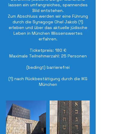
lassen ein umfangreiches, spannendes
Bild entstehen.
Zum Abschluss werden wir eine Führung
durch die Synagoge Ohel Jakob (1)
erleben und über das aktuelle jüdische
Leben in München Wissenswertes
erfahren.
Ticketpreis: 180 €
Maximale Teilnehmerzahl: 25 Personen
(bedingt) barrierefrei
(1) nach Rückbestätigung durch die IKG