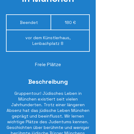
180
Euro
Beendet
B
180 €
e
e
vor dem Künstlerhaus,
n
Lenbachplatz 8
d
e
t
Freie Plätze
Beschreibung
Gruppentour! Jüdisches Leben in
München existiert seit vielen
Jahrhunderten. Trotz einer längeren
Absenz hat das jüdische Leben München
geprägt und beeinflusst. Wir lernen
wichtige Plätze des Judentums kennen.
Geschichten über berühmte und weniger
berühmte jüdische Bürger Münchens